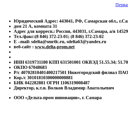
Перва
Юридический Адрес: 443041, РФ, Самарская обл., г.Са
дом 21 А, комната 31
Адрес для корресп.: Россия, 443031, г.Самара, а/я 14529
Тел./факс:(8 846) 372-23-01; (8 846) 372-23-02
E –mail: sdelta@smrtlc.ru, sdelta63@yandex.ru
веб-сайт :
www.delta-prom.net
ИНН 6319731180 КПП 631501001 ОКВЭД 51.55.34; 51.70; 
ОКПО 67048683
Р/с 40702810401400217501 Нижегородский филиал ПА
Кор./с 30101810300000000881
БИК 042282881 ОГРН 1106319008487
Директор, к.т.н. Волков Владимир Анатольевич
ООО «Дельта-пром инновации», г. Самара